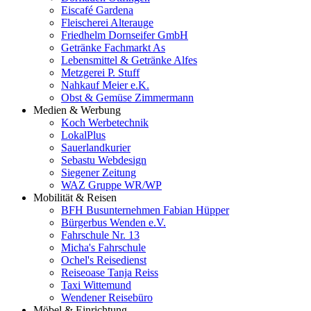
Eiscafé Gardena
Fleischerei Alterauge
Friedhelm Dornseifer GmbH
Getränke Fachmarkt As
Lebensmittel & Getränke Alfes
Metzgerei P. Stuff
Nahkauf Meier e.K.
Obst & Gemüse Zimmermann
Medien & Werbung
Koch Werbetechnik
LokalPlus
Sauerlandkurier
Sebastu Webdesign
Siegener Zeitung
WAZ Gruppe WR/WP
Mobilität & Reisen
BFH Busunternehmen Fabian Hüpper
Bürgerbus Wenden e.V.
Fahrschule Nr. 13
Micha's Fahrschule
Ochel's Reisedienst
Reiseoase Tanja Reiss
Taxi Wittemund
Wendener Reisebüro
Möbel & Einrichtung