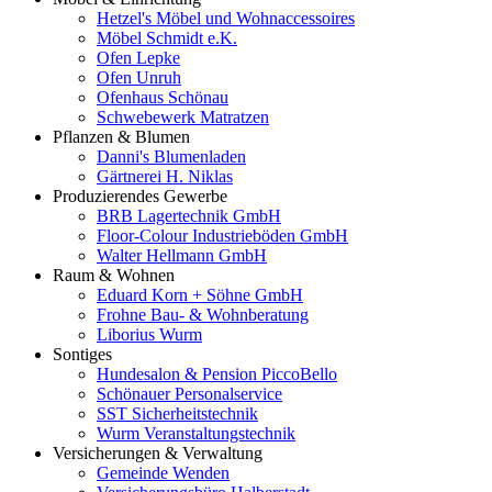
Hetzel's Möbel und Wohnaccessoires
Möbel Schmidt e.K.
Ofen Lepke
Ofen Unruh
Ofenhaus Schönau
Schwebewerk Matratzen
Pflanzen & Blumen
Danni's Blumenladen
Gärtnerei H. Niklas
Produzierendes Gewerbe
BRB Lagertechnik GmbH
Floor-Colour Industrieböden GmbH
Walter Hellmann GmbH
Raum & Wohnen
Eduard Korn + Söhne GmbH
Frohne Bau- & Wohnberatung
Liborius Wurm
Sontiges
Hundesalon & Pension PiccoBello
Schönauer Personalservice
SST Sicherheitstechnik
Wurm Veranstaltungstechnik
Versicherungen & Verwaltung
Gemeinde Wenden