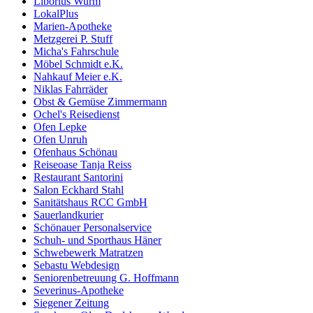
Liborius Wurm
LokalPlus
Marien-Apotheke
Metzgerei P. Stuff
Micha's Fahrschule
Möbel Schmidt e.K.
Nahkauf Meier e.K.
Niklas Fahrräder
Obst & Gemüse Zimmermann
Ochel's Reisedienst
Ofen Lepke
Ofen Unruh
Ofenhaus Schönau
Reiseoase Tanja Reiss
Restaurant Santorini
Salon Eckhard Stahl
Sanitätshaus RCC GmbH
Sauerlandkurier
Schönauer Personalservice
Schuh- und Sporthaus Häner
Schwebewerk Matratzen
Sebastu Webdesign
Seniorenbetreuung G. Hoffmann
Severinus-Apotheke
Siegener Zeitung