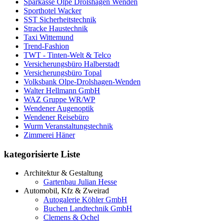
Sparkasse Olpe Drolshagen Wenden
Sporthotel Wacker
SST Sicherheitstechnik
Stracke Haustechnik
Taxi Wittemund
Trend-Fashion
TWT - Tinten-Welt & Telco
Versicherungsbüro Halberstadt
Versicherungsbüro Topal
Volksbank Olpe-Drolshagen-Wenden
Walter Hellmann GmbH
WAZ Gruppe WR/WP
Wendener Augenoptik
Wendener Reisebüro
Wurm Veranstaltungstechnik
Zimmerei Häner
kategorisierte Liste
Architektur & Gestaltung
Gartenbau Julian Hesse
Automobil, Kfz & Zweirad
Autogalerie Köhler GmbH
Buchen Landtechnik GmbH
Clemens & Ochel