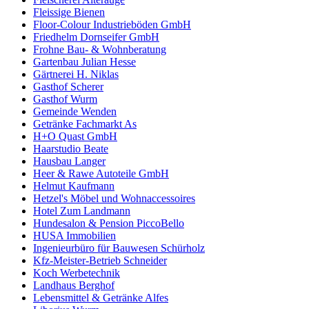
Fleissige Bienen
Floor-Colour Industrieböden GmbH
Friedhelm Dornseifer GmbH
Frohne Bau- & Wohnberatung
Gartenbau Julian Hesse
Gärtnerei H. Niklas
Gasthof Scherer
Gasthof Wurm
Gemeinde Wenden
Getränke Fachmarkt As
H+O Quast GmbH
Haarstudio Beate
Hausbau Langer
Heer & Rawe Autoteile GmbH
Helmut Kaufmann
Hetzel's Möbel und Wohnaccessoires
Hotel Zum Landmann
Hundesalon & Pension PiccoBello
HUSA Immobilien
Ingenieurbüro für Bauwesen Schürholz
Kfz-Meister-Betrieb Schneider
Koch Werbetechnik
Landhaus Berghof
Lebensmittel & Getränke Alfes