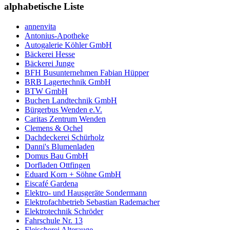
alphabetische Liste
annenvita
Antonius-Apotheke
Autogalerie Köhler GmbH
Bäckerei Hesse
Bäckerei Junge
BFH Busunternehmen Fabian Hüpper
BRB Lagertechnik GmbH
BTW GmbH
Buchen Landtechnik GmbH
Bürgerbus Wenden e.V.
Caritas Zentrum Wenden
Clemens & Ochel
Dachdeckerei Schürholz
Danni's Blumenladen
Domus Bau GmbH
Dorfladen Ottfingen
Eduard Korn + Söhne GmbH
Eiscafé Gardena
Elektro- und Hausgeräte Sondermann
Elektrofachbetrieb Sebastian Rademacher
Elektrotechnik Schröder
Fahrschule Nr. 13
Fleischerei Alterauge