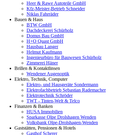
Heer & Rawe Autoteile GmbH
Kfz-Meister-Betrieb Schneider
Niklas Fahrräder
Bauen & Haus
BTW GmbH
Dachdeckerei Schürholz
Domus Bau GmbH
H+O Quast GmbH
Hausbau Langer
Helmut Kaufmann
Ingenieurbüro für Bauwesen Schürholz
Zimmerei Häner
Brillen & Kontaktlinsen
Wendener Augenoptik
Elektro, Technik, Computer
Elektro- und Hausgeräte Sondermann
Elektrofachbetrieb Sebastian Rademacher
Elektrotechnik Schröder
TWT - Tinten-Welt & Telco
Finanzen & Banken
HUSA Immobilien
Sparkasse Olpe Drolshagen Wenden
Volksbank Olpe-Drolshagen-Wenden
Gaststätten, Pensionen & Hotels
Gasthof Scherer