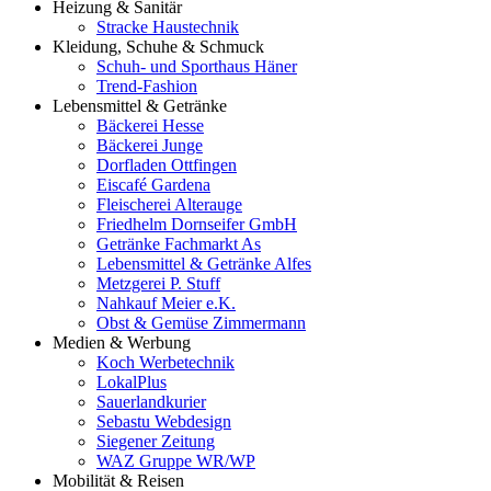
Heizung & Sanitär
Stracke Haustechnik
Kleidung, Schuhe & Schmuck
Schuh- und Sporthaus Häner
Trend-Fashion
Lebensmittel & Getränke
Bäckerei Hesse
Bäckerei Junge
Dorfladen Ottfingen
Eiscafé Gardena
Fleischerei Alterauge
Friedhelm Dornseifer GmbH
Getränke Fachmarkt As
Lebensmittel & Getränke Alfes
Metzgerei P. Stuff
Nahkauf Meier e.K.
Obst & Gemüse Zimmermann
Medien & Werbung
Koch Werbetechnik
LokalPlus
Sauerlandkurier
Sebastu Webdesign
Siegener Zeitung
WAZ Gruppe WR/WP
Mobilität & Reisen