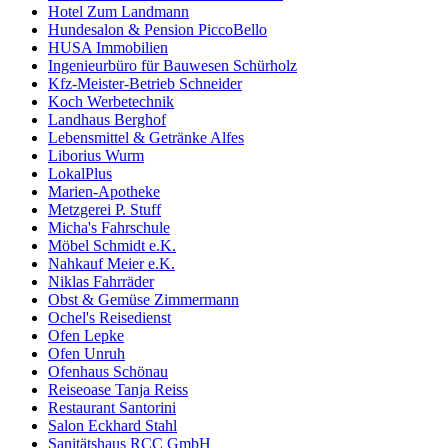
Hotel Zum Landmann
Hundesalon & Pension PiccoBello
HUSA Immobilien
Ingenieurbüro für Bauwesen Schürholz
Kfz-Meister-Betrieb Schneider
Koch Werbetechnik
Landhaus Berghof
Lebensmittel & Getränke Alfes
Liborius Wurm
LokalPlus
Marien-Apotheke
Metzgerei P. Stuff
Micha's Fahrschule
Möbel Schmidt e.K.
Nahkauf Meier e.K.
Niklas Fahrräder
Obst & Gemüse Zimmermann
Ochel's Reisedienst
Ofen Lepke
Ofen Unruh
Ofenhaus Schönau
Reiseoase Tanja Reiss
Restaurant Santorini
Salon Eckhard Stahl
Sanitätshaus RCC GmbH