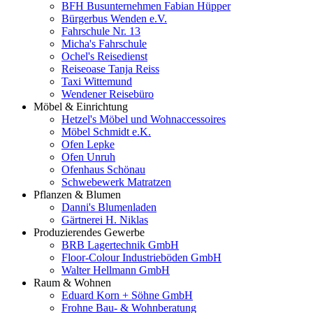
BFH Busunternehmen Fabian Hüpper
Bürgerbus Wenden e.V.
Fahrschule Nr. 13
Micha's Fahrschule
Ochel's Reisedienst
Reiseoase Tanja Reiss
Taxi Wittemund
Wendener Reisebüro
Möbel & Einrichtung
Hetzel's Möbel und Wohnaccessoires
Möbel Schmidt e.K.
Ofen Lepke
Ofen Unruh
Ofenhaus Schönau
Schwebewerk Matratzen
Pflanzen & Blumen
Danni's Blumenladen
Gärtnerei H. Niklas
Produzierendes Gewerbe
BRB Lagertechnik GmbH
Floor-Colour Industrieböden GmbH
Walter Hellmann GmbH
Raum & Wohnen
Eduard Korn + Söhne GmbH
Frohne Bau- & Wohnberatung