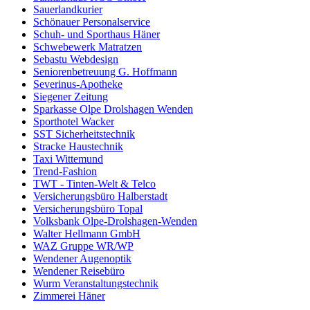
Sauerlandkurier
Schönauer Personalservice
Schuh- und Sporthaus Häner
Schwebewerk Matratzen
Sebastu Webdesign
Seniorenbetreuung G. Hoffmann
Severinus-Apotheke
Siegener Zeitung
Sparkasse Olpe Drolshagen Wenden
Sporthotel Wacker
SST Sicherheitstechnik
Stracke Haustechnik
Taxi Wittemund
Trend-Fashion
TWT - Tinten-Welt & Telco
Versicherungsbüro Halberstadt
Versicherungsbüro Topal
Volksbank Olpe-Drolshagen-Wenden
Walter Hellmann GmbH
WAZ Gruppe WR/WP
Wendener Augenoptik
Wendener Reisebüro
Wurm Veranstaltungstechnik
Zimmerei Häner