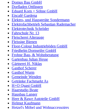
Domus Bau GmbH
Dorfladen Ottfingen
Eduard Korn + Söhne GmbH
Eiscafé Gardena
Elektro- und Hausgeräte Sondermann
Elektrofachbetrieb Sebastian Rademacher
Elektrotechnik Schröder
Fahrschule Nr. 13
Fleischerei Alterauge
Fleissige Bienen
Floor-Colour Industrieböden GmbH
Friedhelm Dornseifer GmbH
Frohne Bau- & Wohnberatung
Gartenbau Julian Hesse
Gärtnerei H. Niklas
Gasthof Scherer
Gasthof Wurm
Gemeinde Wenden
Getränke Fachmarkt As
H+O Quast GmbH
Haarstudio Beate
Hausbau Langer
Heer & Rawe Autoteile GmbH
Helmut Kaufmann
Hetzel's Möbel und Wohnaccessoires