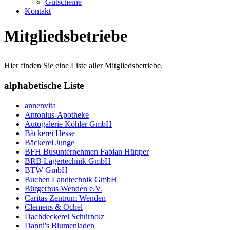
Gutscheine
Kontakt
Mitgliedsbetriebe
Hier finden Sie eine Liste aller Mitgliedsbetriebe.
alphabetische Liste
annenvita
Antonius-Apotheke
Autogalerie Köhler GmbH
Bäckerei Hesse
Bäckerei Junge
BFH Busunternehmen Fabian Hüpper
BRB Lagertechnik GmbH
BTW GmbH
Buchen Landtechnik GmbH
Bürgerbus Wenden e.V.
Caritas Zentrum Wenden
Clemens & Ochel
Dachdeckerei Schürholz
Danni's Blumenladen