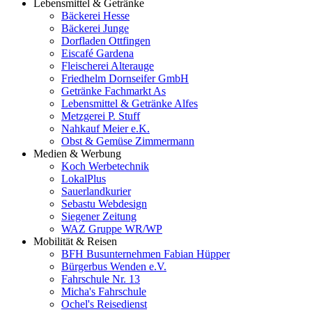
Lebensmittel & Getränke
Bäckerei Hesse
Bäckerei Junge
Dorfladen Ottfingen
Eiscafé Gardena
Fleischerei Alterauge
Friedhelm Dornseifer GmbH
Getränke Fachmarkt As
Lebensmittel & Getränke Alfes
Metzgerei P. Stuff
Nahkauf Meier e.K.
Obst & Gemüse Zimmermann
Medien & Werbung
Koch Werbetechnik
LokalPlus
Sauerlandkurier
Sebastu Webdesign
Siegener Zeitung
WAZ Gruppe WR/WP
Mobilität & Reisen
BFH Busunternehmen Fabian Hüpper
Bürgerbus Wenden e.V.
Fahrschule Nr. 13
Micha's Fahrschule
Ochel's Reisedienst