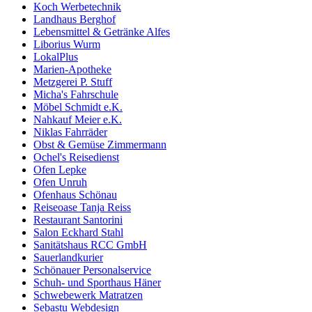
Koch Werbetechnik
Landhaus Berghof
Lebensmittel & Getränke Alfes
Liborius Wurm
LokalPlus
Marien-Apotheke
Metzgerei P. Stuff
Micha's Fahrschule
Möbel Schmidt e.K.
Nahkauf Meier e.K.
Niklas Fahrräder
Obst & Gemüse Zimmermann
Ochel's Reisedienst
Ofen Lepke
Ofen Unruh
Ofenhaus Schönau
Reiseoase Tanja Reiss
Restaurant Santorini
Salon Eckhard Stahl
Sanitätshaus RCC GmbH
Sauerlandkurier
Schönauer Personalservice
Schuh- und Sporthaus Häner
Schwebewerk Matratzen
Sebastu Webdesign