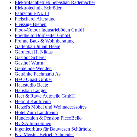
Elektrofachbetrieb Sebastian Rademacher
Elektrotechnik Schröder
Fahrschule Nr. 13
Fleischerei Alterauge
Fleissige Bienen
Floor-Colour Industrieböden GmbH
Friedhelm Dornseifer GmbH
Frohne Bau- & Wohnberatung
Gartenbau Julian Hesse
Gärtnerei H. Niklas
Gasthof Scherer
Gasthof Wurm
Gemeinde Wenden
Getränke Fachmarkt As
H+O Quast GmbH
Haarstudio Beate
Hausbau Langer
Heer & Rawe Autoteile GmbH
Helmut Kaufmann
Hetzel's Möbel und Wohnaccessoires
Hotel Zum Landmann
Hundesalon & Pension PiccoBello
HUSA Immobilien
Ingenieurbüro für Bauwesen Schürholz
Kfz-Meister-Betrieb Schneider