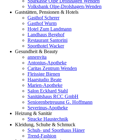
Sparkasse Olpe Drolshagen Wenden
Volksbank Olpe-Drolshagen-Wenden
Gaststätten, Pensionen & Hotels
Gasthof Scherer
Gasthof Wurm
Hotel Zum Landmann
Landhaus Berghof
Restaurant Santorini
Sporthotel Wacker
Gesundheit & Beauty
annenvita
Antonius-Apotheke
Caritas Zentrum Wenden
Fleissige Bienen
Haarstudio Beate
Marien-Apotheke
Salon Eckhard Stahl
Sanitätshaus RCC GmbH
Seniorenbetreuung G. Hoffmann
Severinus-Apotheke
Heizung & Sanitär
Stracke Haustechnik
Kleidung, Schuhe & Schmuck
Schuh- und Sporthaus Häner
Trend-Fashion