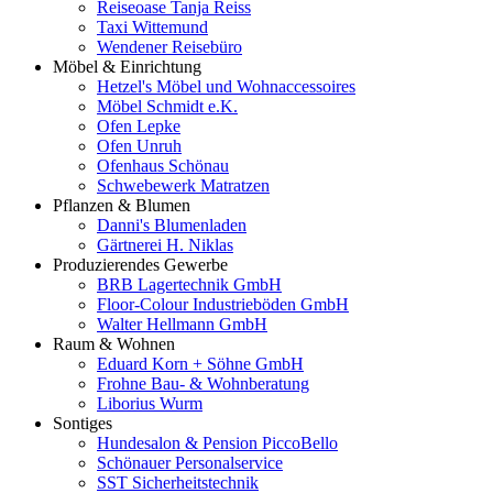
Reiseoase Tanja Reiss
Taxi Wittemund
Wendener Reisebüro
Möbel & Einrichtung
Hetzel's Möbel und Wohnaccessoires
Möbel Schmidt e.K.
Ofen Lepke
Ofen Unruh
Ofenhaus Schönau
Schwebewerk Matratzen
Pflanzen & Blumen
Danni's Blumenladen
Gärtnerei H. Niklas
Produzierendes Gewerbe
BRB Lagertechnik GmbH
Floor-Colour Industrieböden GmbH
Walter Hellmann GmbH
Raum & Wohnen
Eduard Korn + Söhne GmbH
Frohne Bau- & Wohnberatung
Liborius Wurm
Sontiges
Hundesalon & Pension PiccoBello
Schönauer Personalservice
SST Sicherheitstechnik