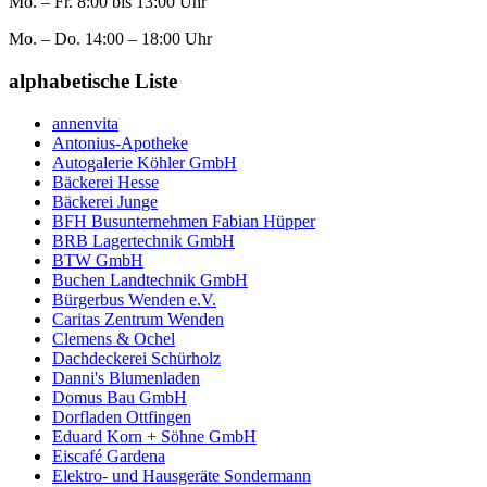
Mo. – Fr. 8:00 bis 13:00 Uhr
Mo. – Do. 14:00 – 18:00 Uhr
alphabetische Liste
annenvita
Antonius-Apotheke
Autogalerie Köhler GmbH
Bäckerei Hesse
Bäckerei Junge
BFH Busunternehmen Fabian Hüpper
BRB Lagertechnik GmbH
BTW GmbH
Buchen Landtechnik GmbH
Bürgerbus Wenden e.V.
Caritas Zentrum Wenden
Clemens & Ochel
Dachdeckerei Schürholz
Danni's Blumenladen
Domus Bau GmbH
Dorfladen Ottfingen
Eduard Korn + Söhne GmbH
Eiscafé Gardena
Elektro- und Hausgeräte Sondermann