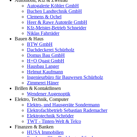
Automobil, Kfz & Zweirad
Autogalerie Köhler GmbH
Buchen Landtechnik GmbH
Clemens & Ochel
Heer & Rawe Autoteile GmbH
Kfz-Meister-Betrieb Schneider
Niklas Fahrräder
Bauen & Haus
BTW GmbH
Dachdeckerei Schürholz
Domus Bau GmbH
H+O Quast GmbH
Hausbau Langer
Helmut Kaufmann
Ingenieurbüro für Bauwesen Schürholz
Zimmerei Häner
Brillen & Kontaktlinsen
Wendener Augenoptik
Elektro, Technik, Computer
Elektro- und Hausgeräte Sondermann
Elektrofachbetrieb Sebastian Rademacher
Elektrotechnik Schröder
TWT - Tinten-Welt & Telco
Finanzen & Banken
HUSA Immobilien