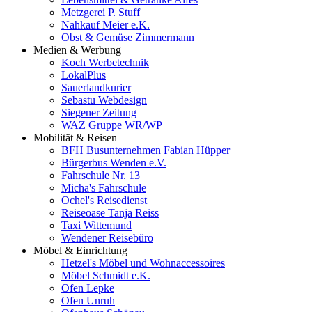
Metzgerei P. Stuff
Nahkauf Meier e.K.
Obst & Gemüse Zimmermann
Medien & Werbung
Koch Werbetechnik
LokalPlus
Sauerlandkurier
Sebastu Webdesign
Siegener Zeitung
WAZ Gruppe WR/WP
Mobilität & Reisen
BFH Busunternehmen Fabian Hüpper
Bürgerbus Wenden e.V.
Fahrschule Nr. 13
Micha's Fahrschule
Ochel's Reisedienst
Reiseoase Tanja Reiss
Taxi Wittemund
Wendener Reisebüro
Möbel & Einrichtung
Hetzel's Möbel und Wohnaccessoires
Möbel Schmidt e.K.
Ofen Lepke
Ofen Unruh