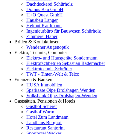
Dachdeckerei Schürholz
Domus Bau GmbH
H+O Quast GmbH
Hausbau Langer
Helmut Kaufmann
Ingenieurbüro für Bauwesen Schürholz
Zimmerei Häner
Brillen & Kontaktlinsen
Wendener Augenoptik
Elektro, Technik, Computer
Elektro- und Hausgeräte Sondermann
Elektrofachbetrieb Sebastian Rademacher
Elektrotechnik Schröder
TWT - Tinten-Welt & Telco
Finanzen & Banken
HUSA Immobilien
Sparkasse Olpe Drolshagen Wenden
Volksbank Olpe-Drolshagen-Wenden
Gaststätten, Pensionen & Hotels
Gasthof Scherer
Gasthof Wurm
Hotel Zum Landmann
Landhaus Berghof
Restaurant Santorini
Sporthotel Wacker