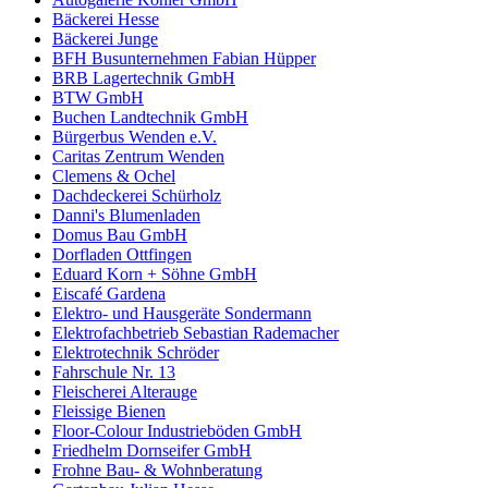
Bäckerei Hesse
Bäckerei Junge
BFH Busunternehmen Fabian Hüpper
BRB Lagertechnik GmbH
BTW GmbH
Buchen Landtechnik GmbH
Bürgerbus Wenden e.V.
Caritas Zentrum Wenden
Clemens & Ochel
Dachdeckerei Schürholz
Danni's Blumenladen
Domus Bau GmbH
Dorfladen Ottfingen
Eduard Korn + Söhne GmbH
Eiscafé Gardena
Elektro- und Hausgeräte Sondermann
Elektrofachbetrieb Sebastian Rademacher
Elektrotechnik Schröder
Fahrschule Nr. 13
Fleischerei Alterauge
Fleissige Bienen
Floor-Colour Industrieböden GmbH
Friedhelm Dornseifer GmbH
Frohne Bau- & Wohnberatung