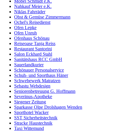
Möbel Schmidt e.K.
Nahkauf Meier e.K.
Niklas Fahrräder
Obst & Gemüse Zimmermann
Ochel's Reisedienst
Ofen Lepke
Ofen Unruh
Ofenhaus Schönau
Reiseoase Tanja Reiss
Restaurant Santorini
Salon Eckhard Stahl
Sanitätshaus RCC GmbH
Sauerlandkurier
Schönauer Personalservice
Schuh- und Sporthaus Häner
Schwebewerk Matratzen
Sebastu Webdesign
Seniorenbetreuung G. Hoffmann
Severinus-Apotheke
Siegener Zeitung
Sparkasse Olpe Drolshagen Wenden
Sporthotel Wacker
SST Sicherheitstechnik
Stracke Haustechnik
Taxi Wittemund