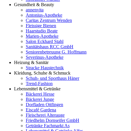
Gesundheit & Beauty
annenvita
Antonius-Apotheke
Caritas Zentrum Wenden
Fleissige Bienen
Haarstudio Beate
Marien-Apotheke
Salon Eckhard Stahl
Sanitätshaus RCC GmbH
Seniorenbetreuung G. Hoffmann
Severinus-Apotheke
Heizung & Sanitär
Stracke Haustechnik
Kleidung, Schuhe & Schmuck
Schuh- und Sporthaus Häner
Trend-Fashion
Lebensmittel & Getränke
Bäckerei Hesse
Bäckerei Junge
Dorfladen Ottfingen
Eiscafé Gardena
Fleischerei Alterauge
Friedhelm Dornseifer GmbH
Getränke Fachmarkt As
Lebensmittel & Getränke Alfes