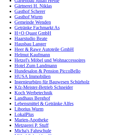
Gartenbau Julian Hesse
Gärtnerei H. Niklas
Gasthof Scherer
Gasthof Wurm
Gemeinde Wenden
Getränke Fachmarkt As
H+O Quast GmbH
Haarstudio Beate
Hausbau Langer
Heer & Rawe Autoteile GmbH
Helmut Kaufmann
Hetzel's Möbel und Wohnaccessoires
Hotel Zum Landmann
Hundesalon & Pension PiccoBello
HUSA Immobilien
Ingenieurbüro für Bauwesen Schürholz
Kfz-Meister-Betrieb Schneider
Koch Werbetechnik
Landhaus Berghof
Lebensmittel & Getränke Alfes
Liborius Wurm
LokalPlus
Marien-Apotheke
Metzgerei P. Stuff
Micha's Fahrschule